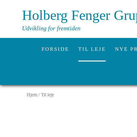
Holberg Fenger Gr
Udvikling for fremtiden
FORSIDE
TIL LEJE
NYE P
Hjem
/
Til leje