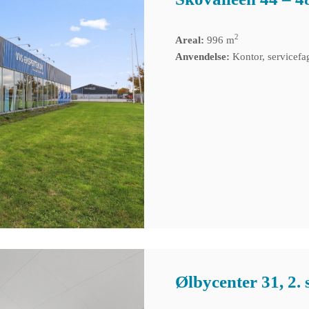
2
Areal:
996 m
Anvendelse:
Kontor, servicefag
Ølbycenter 31, 2. s