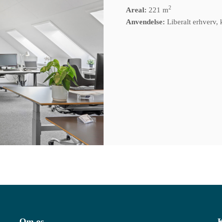
2
Areal:
221 m
Anvendelse:
Liberalt erhverv, 
Om os
K