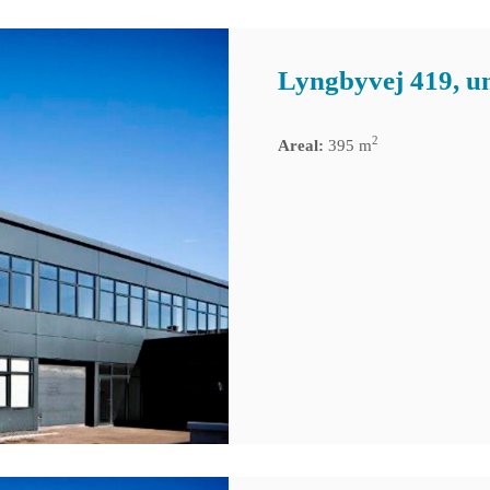
Lyngbyvej 419, un
2
Areal:
395 m