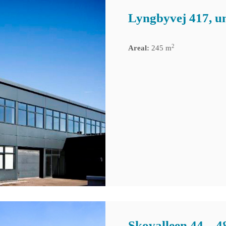
Lyngbyvej 417, un
2
Areal:
245 m
Skovalleen 44 – 4