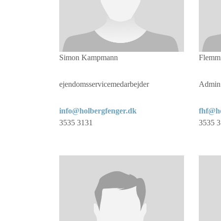
Simon Kampmann
Flemmi
ejendomsservicemedarbejder
Admin 
info@holbergfenger.dk
fhf@h
3535 3131
3535 3