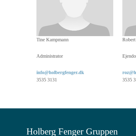
Tine Kampmann
Robert
Administrator
Ejendo
info@holbergfenger.dk
roz@h
3535 3131
3535 
Holberg Fenger Gruppen