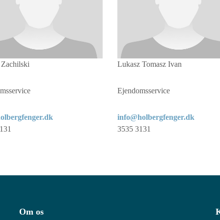
 Zachilski
Lukasz Tomasz Ivan
msservice
Ejendomsservice
olbergfenger.dk
info@holbergfenger.dk
3131
3535 3131
Om os
K