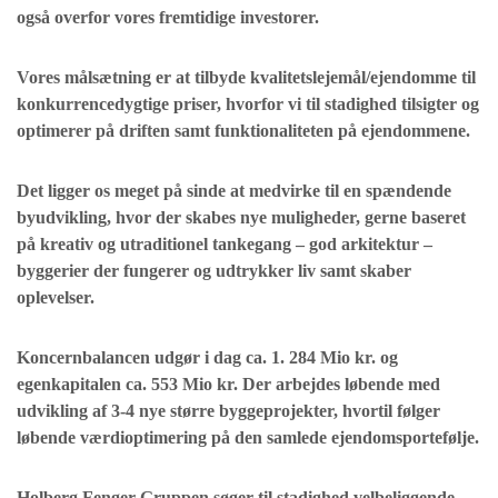
også overfor vores fremtidige investorer.
Vores målsætning er at tilbyde kvalitetslejemål/ejendomme til
konkurrencedygtige priser, hvorfor vi til stadighed tilsigter og
optimerer på driften samt funktionaliteten på ejendommene.
Det ligger os meget på sinde at medvirke til en spændende
byudvikling, hvor der skabes nye muligheder, gerne baseret
på kreativ og utraditionel tankegang – god arkitektur –
byggerier der fungerer og udtrykker liv samt skaber
oplevelser.
Koncernbalancen udgør i dag ca. 1. 284 Mio kr. og
egenkapitalen ca. 553 Mio kr. Der arbejdes løbende med
udvikling af 3-4 nye større byggeprojekter, hvortil følger
løbende værdioptimering på den samlede ejendomsportefølje.
Holberg Fenger Gruppen søger til stadighed velbeliggende